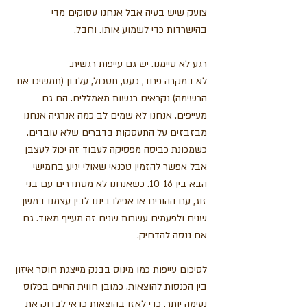
צועק שיש בעיה אבל אנחנו עסוקים מדי 
בהישרדות כדי לשמוע אותו. וחבל.
רגע לא סיימנו. יש גם עייפות רגשית. 
לא במקרה פחד, כעס, תסכול, עלבון (תמשיכו את 
הרשימה) נקראים רגשות מאמללים. הם גם 
מעייפים. אנחנו לא שמים לב כמה אנרגיה אנחנו 
מבזבזים על התעסקות בדברים שלא עובדים. 
כשמכונת כביסה מפסיקה לעבוד זה יכול לעצבן 
אבל אפשר להזמין טכנאי שאולי יגיע בחמישי 
הבא בין 10-16. כשאנחנו לא מסתדרים עם בני 
זוג, עם ההורים או אפילו ביננו לבין עצמנו במשך 
שנים ולפעמים עשרות שנים זה מעייף מאוד. גם 
אם ננסה להדחיק.  
לסיכום עייפות כמו מינוס בבנק מייצגת חוסר איזון 
בין הכנסות להוצאות. כמובן חווית החיים בפלוס 
נעימה יותר. כדי לאזן בהוצאות כדאי לבדוק את 