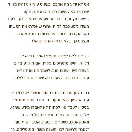
אני לא יודע מה אתכם, כשאני עייף אני נהיה מאוד 
יצירתי בלא לעשות כלום. לדוגמא נתקע 
בפייסבוק. ועוד דבר מפתיע אני פתאום רעב לעוד 
משהו קטן, כמה דקות אחרי שאכלתי את המשהו 
קטן הקודם. ברור שאני פחות מרוכז. אההה 
ועצבני כך שלא כדאי להתקרב אלי. 
בקיצור לא כייף להיות עייף ואולי גם לא צריך.
הלוואי והיינו מתעייפים פיזית. אם היינו עובדים 
בשדה היינו ישנים טוב. לשמחתנו אנחנו לא 
עובדים בשדה ולצערנו לא ישנים טוב בלילה. 
רוב הזמן אנחנו יושבים מול מחשב או לחלופין 
עם הטלפון ללא תנועה ובינתיים המוח מתחמם 
בניסיון לעבד (או לפחות לא לאבד) מידע שמגיע 
אליו במהירות וכמות מסחרית של מיילים, 
וואטסאפים, טויטרים... בערב אפשר סוף-סוף 
"לנוח" ולראות לפני השינה משהו בנטפליקס. כך 